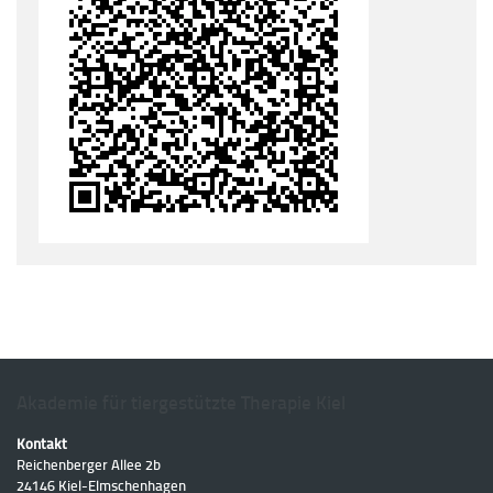
Akademie für tiergestützte Therapie Kiel
Kontakt
Reichenberger Allee 2b
24146
Kiel
-
Elmschenhagen